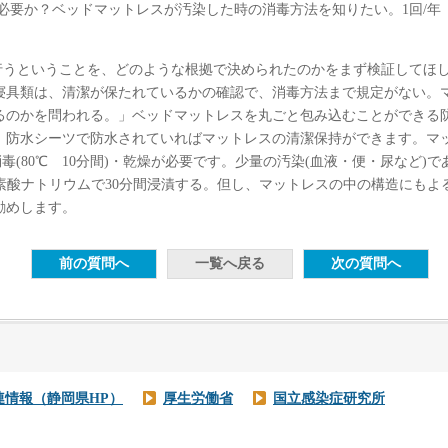
が必要か？ベッドマットレスが汚染した時の消毒方法を知りたい。1回/
を行うということを、どのような根拠で決められたのかをまず検証してほ
寝具類は、清潔が保たれているかの確認で、消毒方法まで規定がない。
るのかを問われる。」ベッドマットレスを丸ごと包み込むことができる
。防水シーツで防水されていればマットレスの清潔保持ができます。マ
消毒(80℃ 10分間)・乾燥が必要です。少量の汚染(血液・便・尿など
次亜塩素酸ナトリウムで30分間浸漬する。但し、マットレスの中の構造にも
勧めします。
連情報（静岡県HP）
厚生労働省
国立感染症研究所