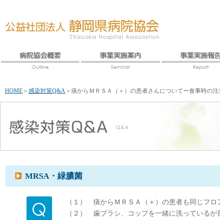
HOME
＞
感染対策Q&A
＞
痰からＭＲＳＡ（＋）の患者さんについてー食事時の注
MRSA・緑膿菌
（１） 痰からＭＲＳＡ（＋）の患者も同じフロ
（２） 歯ブラシ、コップを一緒に洗っているが