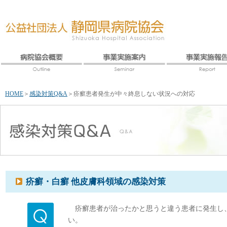
HOME
＞
感染対策Q&A
＞
疥癬患者発生が中々終息しない状況への対応
疥癬・白癬 他皮膚科領域の感染対策
疥癬患者が治ったかと思うと違う患者に発生し、
い。