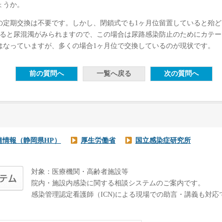
ょうか。
の定期交換は不要です。しかし、閉鎖式でも1ヶ月位留置していると殆ど1
なると尿混濁がみられますので、この場合は尿路感染防止のためにカテ
はなっていますが、多くの場合1ヶ月位で交換しているのが現状です。
連情報（静岡県HP）
厚生労働省
国立感染症研究所
対象：医療機関・高齢者施設等
院内・施設内感染に関する相談システムのご案内です。
感染管理認定看護師（ICN)による現場での助言・講義も対応