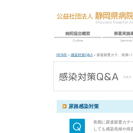
HOME
＞
感染対策Q&A
＞
尿道留置カテ、排尿バ
尿路感染対策
長期に尿道留置カテ
しても感染兆候や排