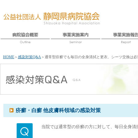
HOME
＞
感染対策Q&A
＞
通常型疥癬でも毎日の全身清拭と更衣、シーツ交換は必
疥癬・白癬 他皮膚科領域の感染対策
当院では通常型の疥癬の方に対して、毎日全身清