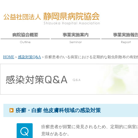
HOME
＞
感染対策Q&A
＞
疥癬患者のいる病室における定期的な殺虫剤散布の有効
疥癬・白癬 他皮膚科領域の感染対策
疥癬患者が頻繁に発見されるため、定期的に病室
意味があるか。