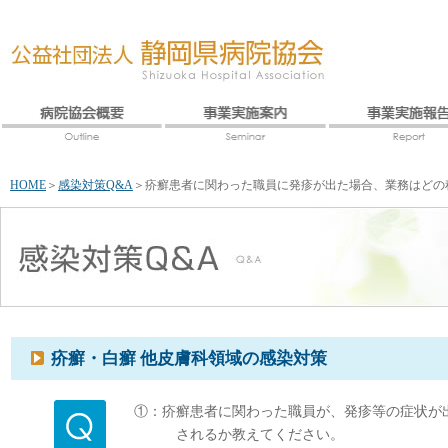
HOME
＞
感染対策Q&A
＞
疥癬患者に関わった職員に発疹が出た場合、業務はどの
疥癬・白癬 他皮膚科領域の感染対策
①：疥癬患者に関わった職員が、発疹等の症状が
されるか教えてください。