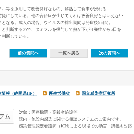
フル等を服用して改善良好なもの、解熱して食事が摂れる
前提にしている。他の合併症が生じてくれば改善良好とはいえない
要となる。成人の場合、ウイルスの排出期間は発症後5日間。
」と判断するので、タミフルを投与して熱が下がり発症から5日を
と判断している。
連情報（静岡県HP）
厚生労働省
国立感染症研究所
対象：医療機関・高齢者施設等
院内・施設内感染に関する相談システムのご案内です。
感染管理認定看護師（ICN)による現場での助言・講義も対応